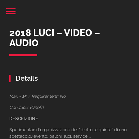
2018 LUCI – VIDEO –
AUDIO
Details
Max - 15 / Requirement: No
Conduce: (Onoff)
DESCRIZIONE
Sperimentare l'organizzazione del “dietro le quinte” di uno
spettacolo/evento: palchi, luci, service …