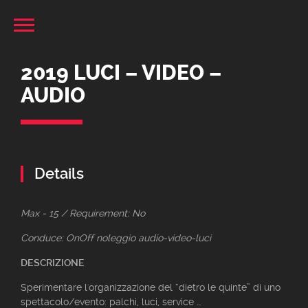
2019 LUCI – VIDEO –
AUDIO
Details
Max - 15 / Requirement: No
Conduce: OnOff noleggio audio-video-luci
DESCRIZIONE
Sperimentare l'organizzazione del “dietro le quinte” di uno
spettacolo/evento: palchi, luci, service …