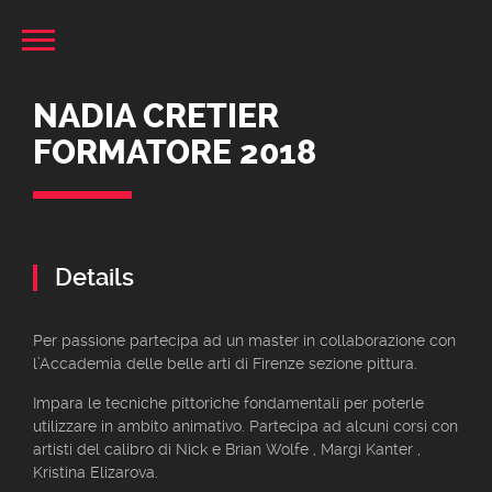
NADIA CRETIER
FORMATORE 2018
Details
Per passione partecipa ad un master in collaborazione con
l’Accademia delle belle arti di Firenze sezione pittura.
Impara le tecniche pittoriche fondamentali per poterle
utilizzare in ambito animativo. Partecipa ad alcuni corsi con
artisti del calibro di Nick e Brian Wolfe , Margi Kanter ,
Kristina Elizarova.