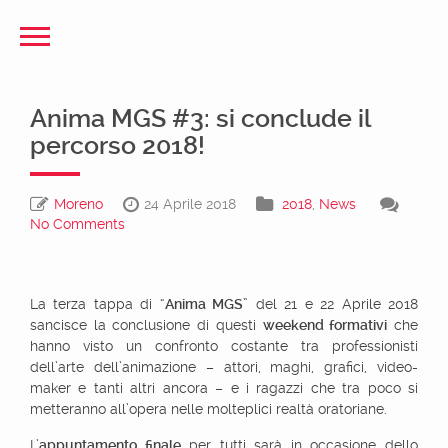
Anima MGS #3: si conclude il
percorso 2018!
Moreno
24 Aprile 2018
2018
,
News
No Comments
La terza tappa di “
Anima MGS
” del 21 e 22 Aprile 2018
sancisce la conclusione di questi
weekend formativi
che
hanno visto un confronto costante tra professionisti
dell’arte dell’animazione – attori, maghi, grafici, video-
maker e tanti altri ancora – e i ragazzi che tra poco si
metteranno all’opera nelle molteplici realtà oratoriane.
L’
appuntamento finale
per tutti sarà in occasione dello